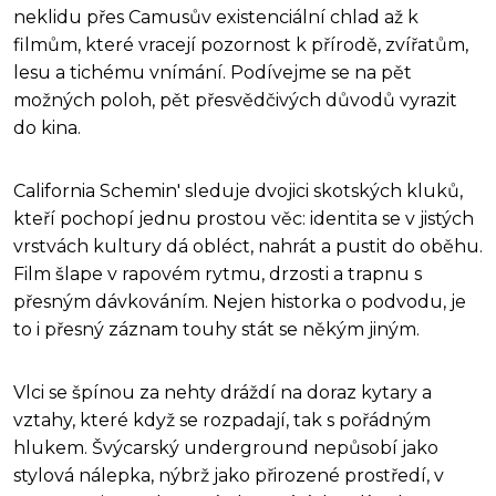
neklidu přes Camusův existenciální chlad až k
filmům, které vracejí pozornost k přírodě, zvířatům,
lesu a tichému vnímání. Podívejme se na pět
možných poloh, pět přesvědčivých důvodů vyrazit
do kina.
California Schemin' sleduje dvojici skotských kluků,
kteří pochopí jednu prostou věc: identita se v jistých
vrstvách kultury dá obléct, nahrát a pustit do oběhu.
Film šlape v rapovém rytmu, drzosti a trapnu s
přesným dávkováním. Nejen historka o podvodu, je
to i přesný záznam touhy stát se někým jiným.
Vlci se špínou za nehty dráždí na doraz kytary a
vztahy, které když se rozpadají, tak s pořádným
hlukem. Švýcarský underground nepůsobí jako
stylová nálepka, nýbrž jako přirozené prostředí, v