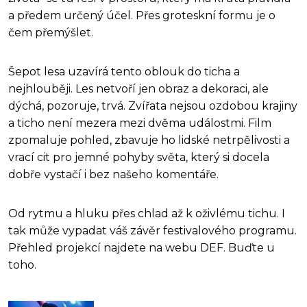
a předem určený účel. Přes groteskní formu je o
čem přemýšlet.
Šepot lesa uzavírá tento oblouk do ticha a
nejhlouběji. Les netvoří jen obraz a dekoraci, ale
dýchá, pozoruje, trvá. Zvířata nejsou ozdobou krajiny
a ticho není mezera mezi dvěma událostmi. Film
zpomaluje pohled, zbavuje ho lidské netrpělivosti a
vrací cit pro jemné pohyby světa, který si docela
dobře vystačí i bez našeho komentáře.
Od rytmu a hluku přes chlad až k oživlému tichu. I
tak může vypadat váš závěr festivalového programu.
Přehled projekcí najdete na webu DEF. Buďte u
toho.