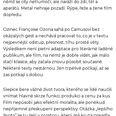
němž se city netlumočí, ale naráží do zdí, těl a
aparátů. Metal nehraje pozadí. Rýpe, řeže a žene film
dopředu.
Cizinec Françoise Ozona sahá po Camusovi bez
okázalých gest a nechává pracovat to, co je v textu
nejpevnější: odstup, přesnost, tíhu prosté věty.
Výsledkem není pietní adaptace pro literárně laděné
publikum, ale film, na němž je dobře vidět, jak málo
stačí klasice, aby začala znovu působit současně.
Některé texty nestárnou. Jen trpělivě počkají, až se
zas potkají s dobou.
Slepice bere vážně život tvora, kterého se lidé naučili
vnímat hlavně skrze funkci, produkci a cenu za kus.
Film nepůsobí jako efektní moralita, ale poněkud
nepříjemné přeskupení perspektivy. Otázka „lepšího
života“ se tu řeší v prostoru, který má krutá pravidla