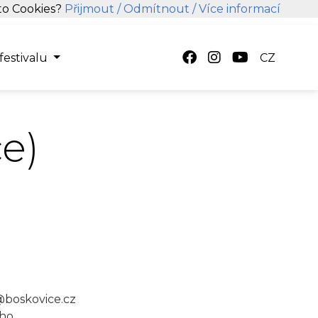
hto Cookies?
Přijmout
/ Odmítnout
/ Více informací
festivalu
CZ
e)
@boskovice.cz
ého