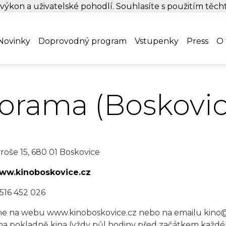
 výkon a uživatelské pohodlí. Souhlasíte s použitím těc
Novinky
Doprovodný program
Vstupenky
Press
O 
orama (Boskovic
roše 15, 680 01 Boskovice
www.kinoboskovice.cz
516 452 026
ne na webu www.kinoboskovice.cz nebo na emailu kino
a pokladně kina (vždy půl hodiny před začátkem každ