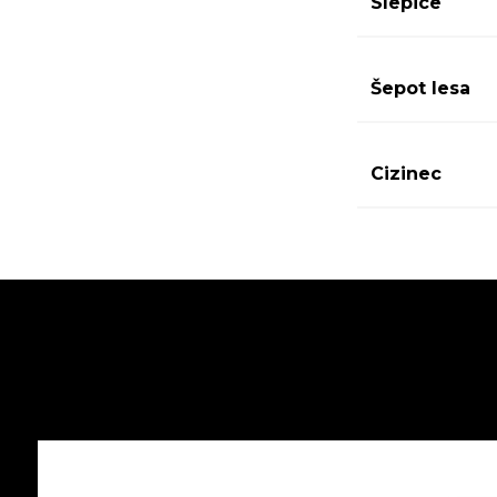
Slepice
Šepot lesa
Cizinec